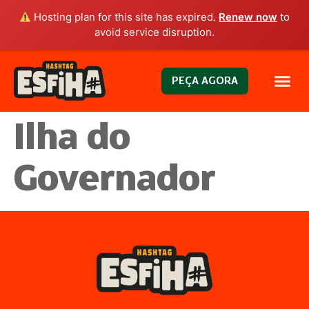
Hosting plan for this site has expired.
Renew now
to
avoid service disruption.
PEÇA AGORA
Ilha do
Governador